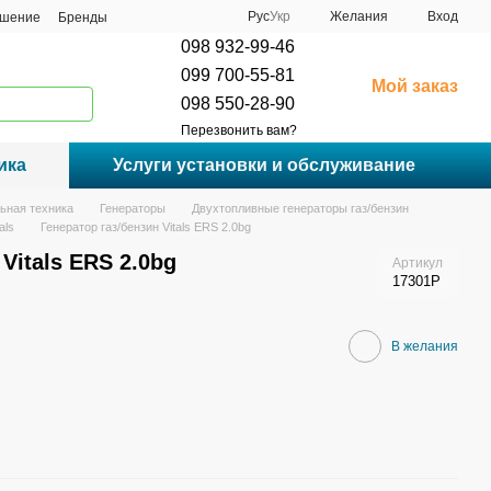
Рус
Укр
Желания
Вход
ашение
Бренды
098 932-99-46
099 700-55-81
Мой заказ
098 550-28-90
Перезвонить вам?
ика
Услуги установки и обслуживание
ьная техника
Генераторы
Двухтопливные генераторы газ/бензин
als
Генератор газ/бензин Vitals ERS 2.0bg
Vitals ERS 2.0bg
Артикул
17301P
В желания