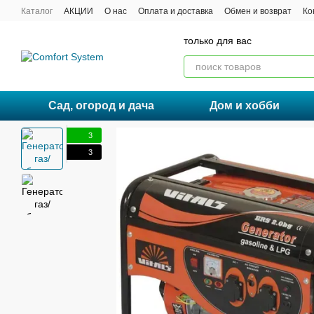
Перейти к основному контенту
Каталог
АКЦИИ
О нас
Оплата и доставка
Обмен и возврат
Ко
Договор публичной оферты
только для вас
Сад, огород и дача
Дом и хобби
3
3