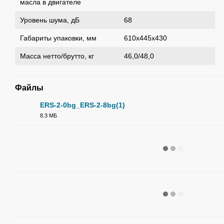
масла в двигателе
Уровень шума, дБ
68
Габариты упаковки, мм
610х445х430
Масса нетто/брутто, кг
46,0/48,0
Файлы
ERS-2-0bg_ERS-2-8bg(1)
8.3 МБ
PDF