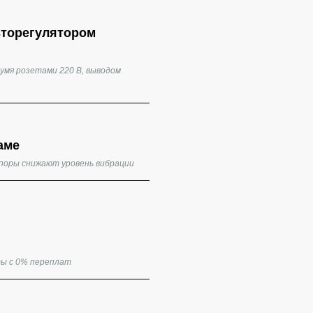
вторегулятором
умя розетами 220 В, выводом
аме
опоры снижают уровень вибрации
ты с 0% переплат