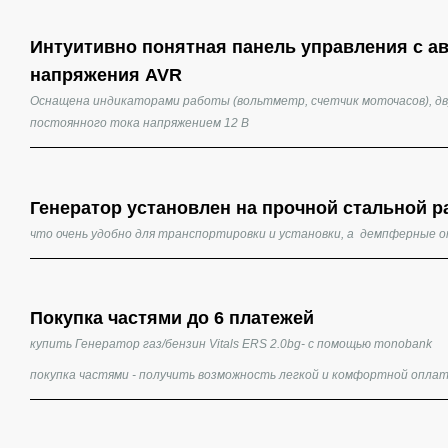
Интуитивно понятная панель управления с а
напряжения AVR
Оснащена индикаторами работы (вольтметр, счетчик моточасов), дв
постоянного тока напряжением 12 В
Генератор установлен на прочной стальной р
что очень удобно для транспортировки и установки, а демпферные 
Покупка частями до 6 платежей
купить Генератор газ/бензин Vitals ERS 2.0bg- с помощью monobank
покупка частями - получить возможность легкой и комфортной опла