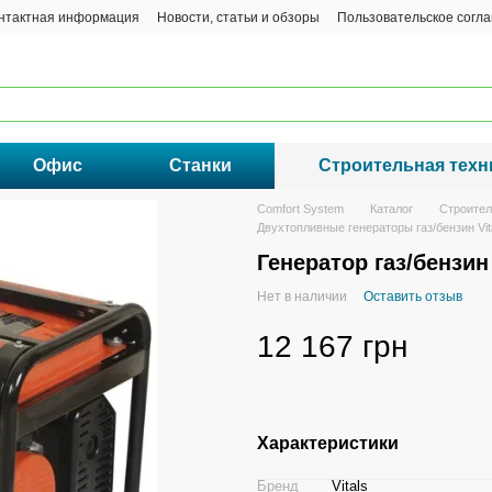
нтактная информация
Новости, статьи и обзоры
Пользовательское согл
Офис
Станки
Строительная техн
Comfort System
Каталог
Строител
Двухтопливные генераторы газ/бензин Vit
Генератор газ/бензин 
Нет в наличии
Оставить отзыв
12 167 грн
Характеристики
Бренд
Vitals