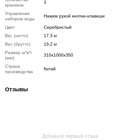
3
краников
Управление
Нажим рукой кнопки-клавиши
набором воды
Цвет
Серебристый
Вес (нетто):
17,3 кг
Вес (брутто):
19,2 кг
Размер ш*в*г
310х1000х350
(мм):
Страна
Китай
производства
Отзывы
Добавьте первый отзыв