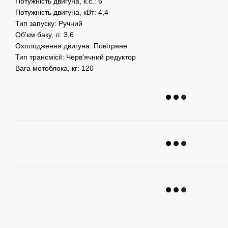
Потужність двигуна, к.с.
:
6
Потужність двигуна, кВт
:
4,4
Тип запуску:
Ручний
Об'єм баку, л:
3,6
Охолодження двигуна:
Повітряне
Тип трансмісії
: Черв'ячний редуктор
Вага мотоблока, кг
:
120