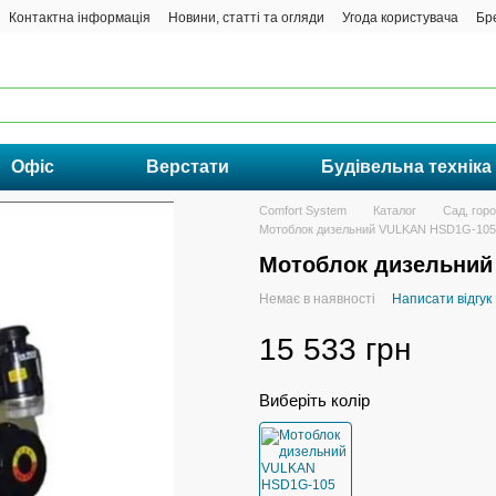
Контактна інформація
Новини, статті та огляди
Угода користувача
Бр
Офіс
Верстати
Будівельна техніка
Comfort System
Каталог
Сад, горо
Мотоблок дизельний VULKAN HSD1G-105 (
Мотоблок дизельний 
Немає в наявності
Написати відгук
15 533 грн
Виберіть колір