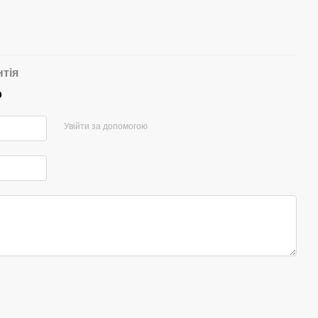
нтія
р
Увійти за допомогою