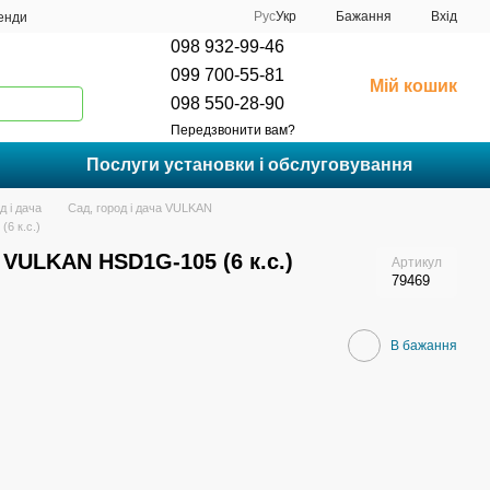
Рус
Укр
Бажання
Вхід
енди
098 932-99-46
099 700-55-81
Мій кошик
098 550-28-90
Передзвонити вам?
Послуги установки і обслуговування
д і дача
Сад, город і дача VULKAN
6 к.с.)
VULKAN HSD1G-105 (6 к.с.)
Артикул
79469
В бажання