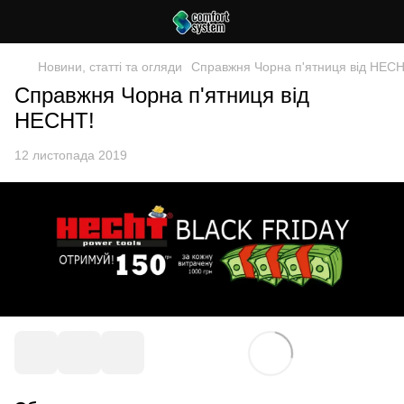
Новини, статті та огляди
Справжня Чорна п'ятниця від HECH
Справжня Чорна п'ятниця від
HECHT!
12 листопада 2019