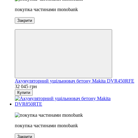
покупка частинами monobank
Закрити
3
Акумуляторний ущільнювач бетону Makita DVR450RFE
32 045 грн
Купити
2
покупка частинами monobank
Закрити