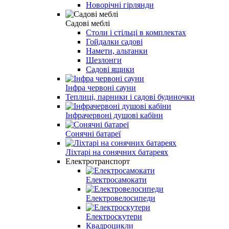
Новорічні гірлянди
Садові меблі
Столи і стільці в комплектах
Гойдалки садові
Намети, альтанки
Шезлонги
Садові ящики
Інфра червоні сауни
Теплиці, парники і садові будиночки
Інфрачервоні душові кабіни
Сонячні батареї
Ліхтарі на сонячних батареях
Електротранспорт
Електросамокати
Електровелосипеди
Електроскутери
Квадроцикли