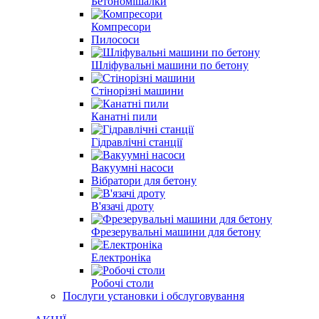
Бетономішалки
Компресори
Пилососи
Шліфувальні машини по бетону
Стінорізні машини
Канатні пили
Гідравлічні станції
Вакуумні насоси
Вібратори для бетону
В'язачі дроту
Фрезерувальні машини для бетону
Електроніка
Робочі столи
Послуги установки і обслуговування