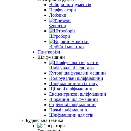
Набори інструментів
Перфоратори
Лобзики
Фрезери
Штроборіз
Відбійні молотки
Плиткорізи
Шліфмашини
Шліфувальні верстати
Кутові шліфувальні машини
Полірувальні шліфмашини
Шліфмашини по бетону
Щіткові шліфмашини
Ексцентрикові шліфмашини
Вібраційні шліфмашини
Стрічкові шліфмашини
Прямі шліфмашини
Шліфмашини для стін
Будівельна техніка
Генератори