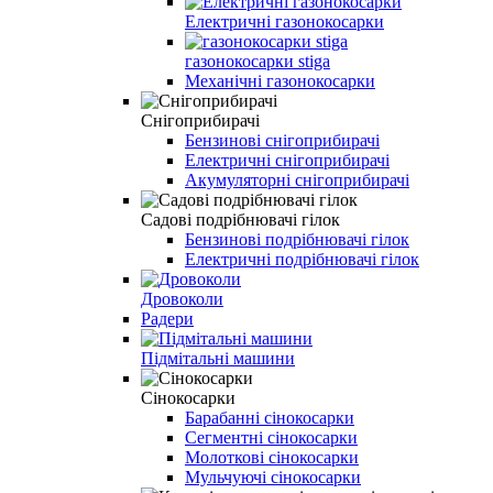
Електричні газонокосарки
газонокосарки stiga
Механічні газонокосарки
Снігоприбирачі
Бензинові снігоприбирачі
Електричні снігоприбирачі
Акумуляторні снігоприбирачі
Садові подрібнювачі гілок
Бензинові подрібнювачі гілок
Електричні подрібнювачі гілок
Дровоколи
Радери
Підмітальні машини
Сінокосарки
Барабанні сінокосарки
Сегментні сінокосарки
Молоткові сінокосарки
Мульчуючі сінокосарки