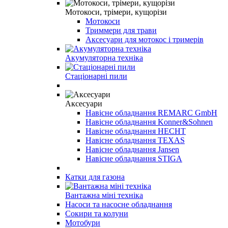
Мотокоси, трімери, кущорізи
Мотокоси
Триммери для трави
Аксесуари для мотокос і тримерів
Акумуляторна техніка
Стаціонарні пили
Аксесуари
Навісне обладнання REMARC GmbH
Навісне обладнання Konner&Sohnen
Навісне обладнання HECHT
Навісне обладнання TEXAS
Навісне обладнання Jansen
Навісне обладнання STIGA
Катки для газона
Вантажна міні техніка
Насоси та насосне обладнання
Сокири та колуни
Мотобури