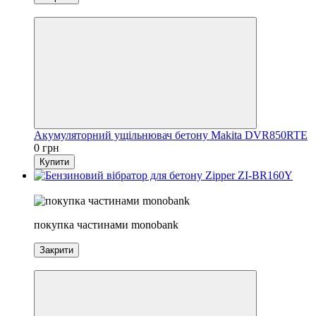
3
Акумуляторний ущільнювач бетону Makita DVR850RTE
0 грн
Купити
2
покупка частинами monobank
Закрити
3