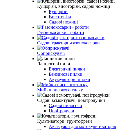
Кущорізи, висоторізи, садові ножиці
Кущорізи
Висоторізи
Садові ножиці
Газонокосарки - роботи
Садові трактори-газонокосарки
Обприскувачі
Ланцюгові пили
Електричні пилки
Бензинові пилки
Акумуляторні пилки
Мийки високого тиску
Садові всмоктувачі, повітродуйки
Садові пилососи
Повітродуви
Культиватори, грунтофрези
Аксесуари для мотокультиваторів