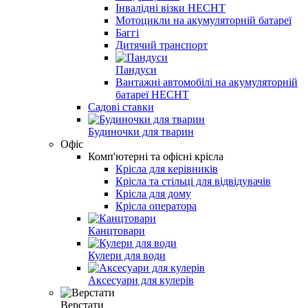
Інвалідні візки HECHT
Мотоцикли на акумуляторній батареї
Баггі
Дитячий транспорт
Пандуси
Вантажні автомобілі на акумуляторній
батареї HECHT
Садові ставки
Будиночки для тварин
Офіс
Комп'ютерні та офісні крісла
Крісла для керівників
Крісла та стільці для відвідувачів
Крісла для дому
Крісла оператора
Канцтовари
Кулери для води
Аксесуари для кулерів
Верстати