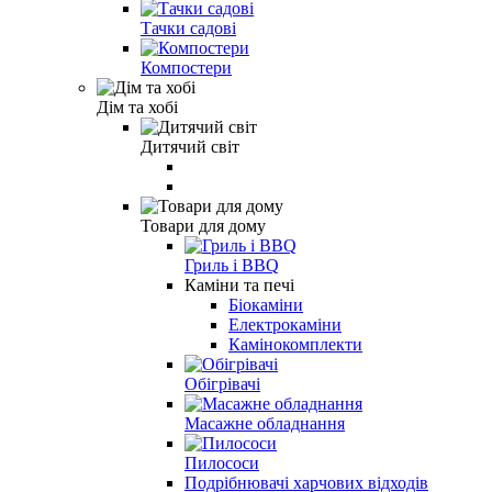
Тачки садові
Компостери
Дім та хобі
Дитячий світ
Товари для дому
Гриль і BBQ
Каміни та печі
Біокаміни
Електрокаміни
Камінокомплекти
Обігрівачі
Масажне обладнання
Пилососи
Подрібнювачі харчових відходів