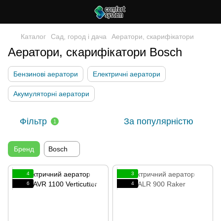
Каталог
Сад, город і дача
Аератори, скарифікатори
Аератори, скарифікатори Bosch
Бензинові аератори
Електричні аератори
Акумуляторні аератори
Фільтр
За популярністю
1
Бренд
Bosch
4
3
6
4