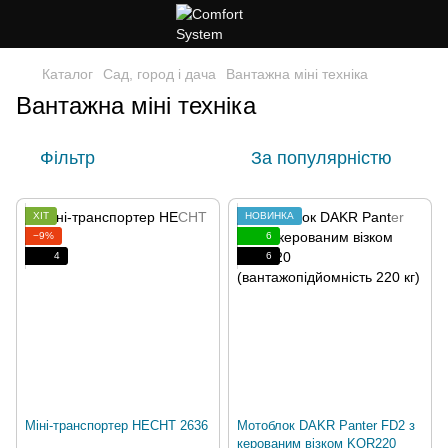
Каталог
Сад, город і дача
Вантажна міні техніка
Вантажна міні техніка
Фільтр
За популярністю
ХІТ
НОВИНКА
−9%
6
4
6
Міні-транспортер HECHT 2636
Мотоблок DAKR Panter FD2 з
керованим візком KOR220