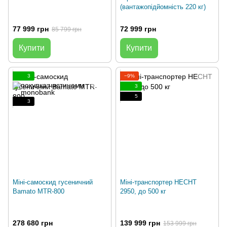
(вантажопідйомність 220 кг)
77 999 грн
72 999 грн
85 799 грн
Купити
Купити
3
−9%
3
5
3
Міні-самоскид гусеничний
Міні-транспортер HECHT
Bamato MTR-800
2950, до 500 кг
278 680 грн
139 999 грн
153 999 грн