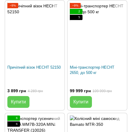
−9%
−9%
2
5
Причіпний візок HECHT 52150
Міні-транспортер HECHT
2650, до 500 кг
3 899 грн
99 999 грн
4 289 грн
109 999 грн
Купити
Купити
6
6