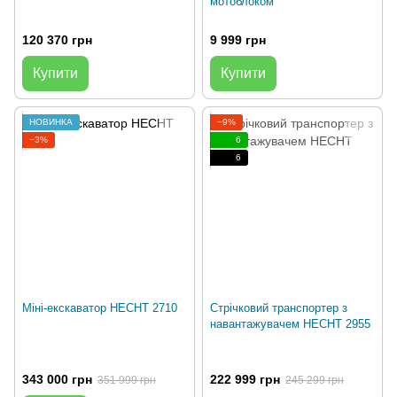
мотоблоком
120 370 грн
9 999 грн
Купити
Купити
НОВИНКА
−9%
−3%
6
6
Міні-екскаватор HECHT 2710
Стрічковий транспортер з
навантажувачем HECHT 2955
343 000 грн
222 999 грн
351 999 грн
245 299 грн