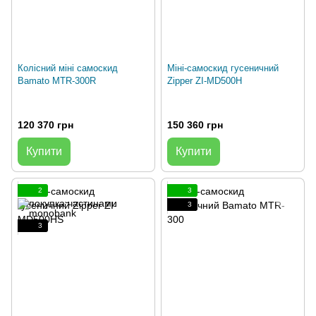
Колісний міні самоскид
Міні-самоскид гусеничний
Bamato MTR-300R
Zipper ZI-MD500H
120 370 грн
150 360 грн
Купити
Купити
2
3
3
3