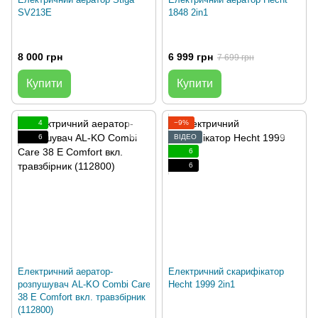
SV213E
1848 2in1
8 000 грн
6 999 грн
7 699 грн
Купити
Купити
4
−9%
6
ВІДЕО
6
6
Електричний аератор-
Електричний скарифікатор
розпушувач AL-KO Combi Care
Hecht 1999 2in1
38 Е Comfort вкл. травзбірник
(112800)