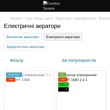
Каталог
Сад, город і дача
Аератори, скарифікатори
Електр
Електричні аератори
Бензинові аератори
Електричні аератори
Акумуляторні аератори
Фільтр
За популярністю
НОВИНКА
ХІТ
−9%
−9%
6
6