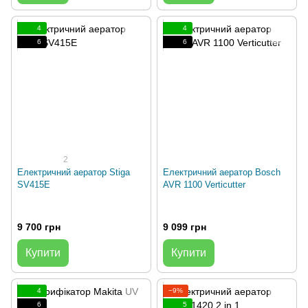
4
4
6
6
2
Електричний аератор Stiga
Електричний аератор Bosch
SV415E
AVR 1100 Verticutter
9 700 грн
9 099 грн
Купити
Купити
4
−9%
6
5