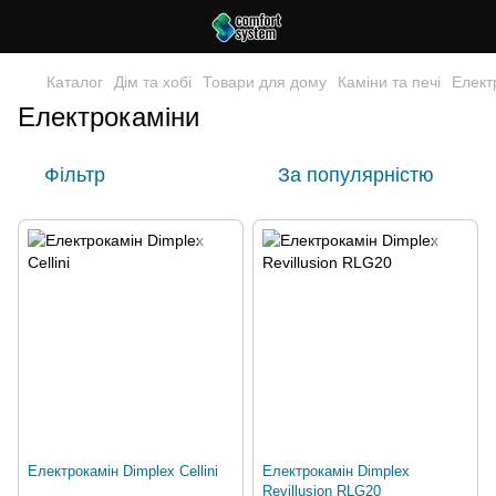
Каталог
Дім та хобі
Товари для дому
Каміни та печі
Елект
Електрокаміни
Фільтр
За популярністю
Електрокамін Dimplex Cellini
Електрокамін Dimplex
Revillusion RLG20