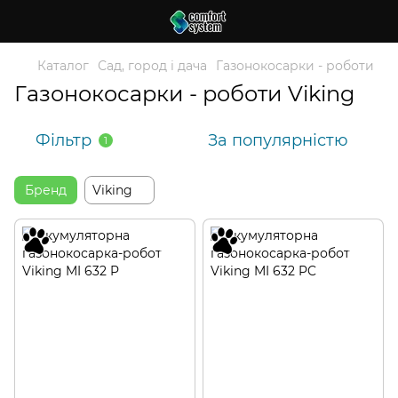
Каталог
Сад, город і дача
Газонокосарки - роботи
Газонокосарки - роботи Viking
Фільтр
За популярністю
1
Бренд
Viking