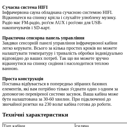
Сучасна система HIFI
Інфрачервона сауна обладнана сучасною системою HIFI.
Відкиньтеся на спинку крісла і слухайте улюблену музику.
Радіо має FM-радіо, роз'єм AUX і роз'єми для USB-
накопичувачів і SD-карт.
Практична сенсорна панель управління
Завдяки сенсорній панелі управління інфрачервоної кабіни
легко керувати. Всього за кілька простих кроків ви можете
налаштувати температуру і тривалість обробки індивідуально
відповідно до ваших потреб. Так що ви можете зручно
відкинутися на спинку сидіння і насолодитися теплою
ванною.
Проста конструкція
Поставка відбувається в попередньо зібраних базових
елементів, які вам потрібно тільки з'єднати один з одним за
допомогою перевіреної системи засувок. Ваша кабіна може
бути налаштована за 30-60 хвилин. При підключенні до
звичайної розетки на 230 вольт кабіна готова до роботи.
Технічні характеристики
Тип кабіни
сидяча