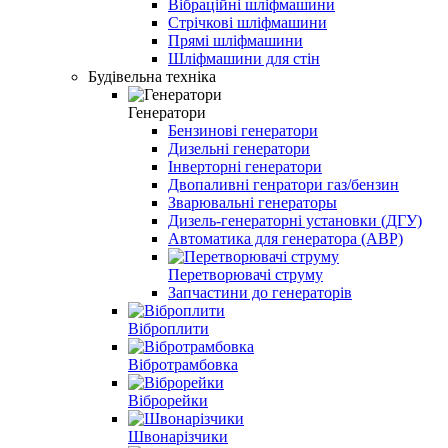
Вібраційні шліфмашини
Стрічкові шліфмашини
Прямі шліфмашини
Шліфмашини для стін
Будівельна техніка
Генератори
Бензинові генератори
Дизельні генератори
Інверторні генератори
Двопаливні генратори газ/бензин
Зварювальні генераторы
Дизель-генераторні установки (ДГУ)
Автоматика для генератора (АВР)
Перетворювачі струму
Запчастини до генераторів
Віброплити
Вібротрамбовка
Віброрейки
Швонарізчики