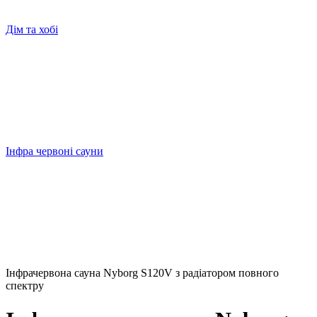
Дім та хобі
Інфра червоні сауни
Інфрачервона сауна Nyborg S120V з радіатором повного
спектру