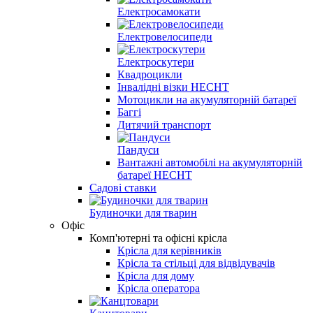
Електросамокати
Електровелосипеди
Електроскутери
Квадроцикли
Інвалідні візки HECHT
Мотоцикли на акумуляторній батареї
Баггі
Дитячий транспорт
Пандуси
Вантажні автомобілі на акумуляторній
батареї HECHT
Садові ставки
Будиночки для тварин
Офіс
Комп'ютерні та офісні крісла
Крісла для керівників
Крісла та стільці для відвідувачів
Крісла для дому
Крісла оператора