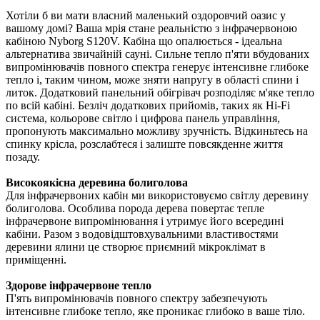
Хотіли б ви мати власний маленький оздоровчий оазис у
вашому домі? Ваша мрія стане реальністю з інфрачервоною
кабіною Nyborg S120V. Кабіна що опалюється - ідеальна
альтернатива звичайній сауні. Сильне тепло п'яти вбудованих
випромінювачів повного спектра генерує інтенсивне глибоке
тепло і, таким чином, може зняти напругу в області спини і
литок. Додатковий панельний обігрівач розподіляє м'яке тепло
по всій кабіні. Безліч додаткових прийомів, таких як Hi-Fi
система, кольорове світло і цифрова панель управління,
пропонують максимально можливу зручність. Відкиньтесь на
спинку крісла, розслабтеся і залиште повсякденне життя
позаду.
Високоякісна деревина болиголова
Для інфрачервоних кабін ми використовуємо світлу деревину
болиголова. Особлива порода дерева повертає тепле
інфрачервоне випромінювання і утримує його всередині
кабіни. Разом з водовідштовхувальними властивостями
деревини ялини це створює приємний мікроклімат в
приміщенні.
Здорове інфрачервоне тепло
П'ять випромінювачів повного спектру забезпечують
інтенсивне глибоке тепло, яке проникає глибоко в ваше тіло.