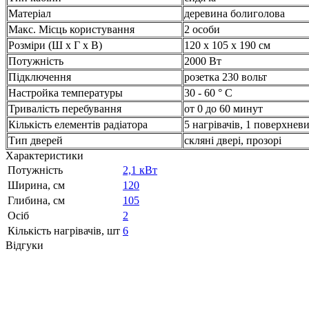
Матеріал
деревина болиголова
Макс. Місць користування
2 особи
Розміри (Ш x Г x В)
120 x 105 x 190 см
Потужність
2000 Вт
Підключення
розетка 230 вольт
Настройка температуры
30 - 60 ° C
Тривалість
перебування
от 0 до 60 минут
Кількість елементів радіатора
5 нагрівачів, 1 поверхнев
Тип дверей
скляні двері, прозорі
Характеристики
Потужність
2,1 кВт
Ширина, см
120
Глибина, см
105
Осіб
2
Кількість нагрівачів, шт
6
Відгуки