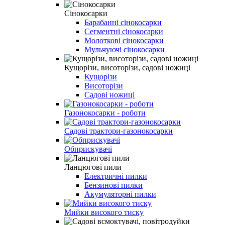
Сінокосарки
Барабанні сінокосарки
Сегментні сінокосарки
Молоткові сінокосарки
Мульчуючі сінокосарки
Кущорізи, висоторізи, садові ножиці
Кущорізи
Висоторізи
Садові ножиці
Газонокосарки - роботи
Садові трактори-газонокосарки
Обприскувачі
Ланцюгові пили
Електричні пилки
Бензинові пилки
Акумуляторні пилки
Мийки високого тиску