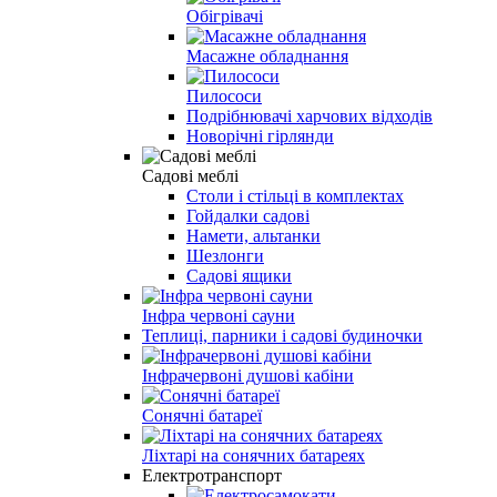
Обігрівачі
Масажне обладнання
Пилососи
Подрібнювачі харчових відходів
Новорічні гірлянди
Садові меблі
Столи і стільці в комплектах
Гойдалки садові
Намети, альтанки
Шезлонги
Садові ящики
Інфра червоні сауни
Теплиці, парники і садові будиночки
Інфрачервоні душові кабіни
Сонячні батареї
Ліхтарі на сонячних батареях
Електротранспорт