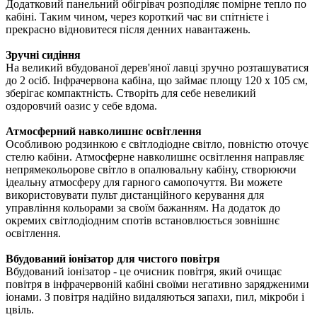
Додатковий панельний обігрівач розподіляє помірне тепло по
кабіні. Таким чином, через короткий час ви спітнієте і
прекрасно відновитеся після денних навантажень.
Зручні сидіння
На великий вбудованої дерев'яної лавці зручно розташуватися
до 2 осіб. Інфрачервона кабіна, що займає площу 120 x 105 см,
зберігає компактність. Створіть для себе невеликий
оздоровчий оазис у себе вдома.
Атмосферний навколишнє освітлення
Особливою родзинкою є світлодіодне світло, повністю оточує
стелю кабіни. Атмосферне навколишнє освітлення направляє
непрямекольорове світло в опалювальну кабіну, створюючи
ідеальну атмосферу для гарного самопочуття. Ви можете
використовувати пульт дистанційного керування для
управління кольорами за своїм бажанням. На додаток до
окремих світлодіодним спотів встановлюється зовнішнє
освітлення.
Вбудований іонізатор для чистого повітря
Вбудований іонізатор - це очисник повітря, який очищає
повітря в інфрачервоній кабіні своїми негативно зарядженими
іонами. З повітря надійно видаляються запахи, пил, мікроби і
цвіль.