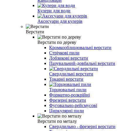
Канцтовари
Кулери для води
Аксесуари для кулерів
Верстати
Верстати по дереву
Кромкооблицювальні верстати
Стрічкові пили
Лобзикові верстати
Пазувальний-довбальні верстати
Свердлильні верстати
Токарні верстати
Торцювальні пили
Форматно-розкрійні
Фрезерні верстати
Фуговально-рейсмусові
Циркулярні пили
Верстати по металу
Свердлильно - фрезерні верстати