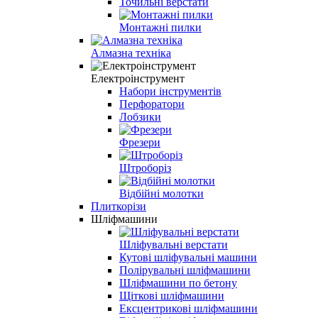
Точильні верстати
Монтажні пилки
Алмазна техніка
Електроінструмент
Набори інструментів
Перфоратори
Лобзики
Фрезери
Штроборіз
Відбійні молотки
Плиткорізи
Шліфмашини
Шліфувальні верстати
Кутові шліфувальні машини
Полірувальні шліфмашини
Шліфмашини по бетону
Щіткові шліфмашини
Ексцентрикові шліфмашини