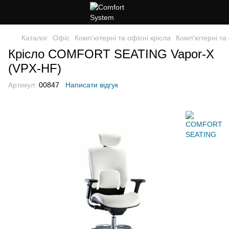
Каталог
Офіс
Комп'ютерні та офісні крісла
Комп'ютерні т
Крісло COMFORT SEATING Vapor-X
(VPX-HF)
Артикул:
00847
Написати відгук