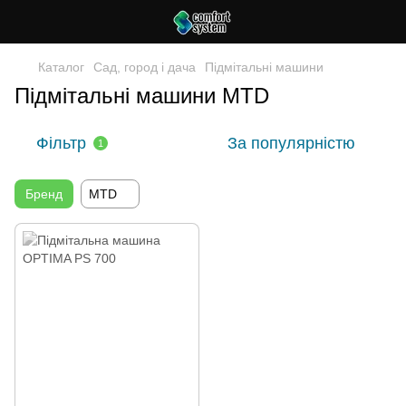
Каталог
Сад, город і дача
Підмітальні машини
Підмітальні машини MTD
Фільтр
За популярністю
1
Бренд
MTD