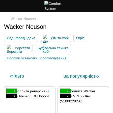
Wacker Neuson
Wacker Neuson
Сад, город і дача
Дім та хобі
Офіс
Верстати
Будівельна техніка
Послуги установки і обслуговування
Фільтр
За популярністю
3
3
3
3