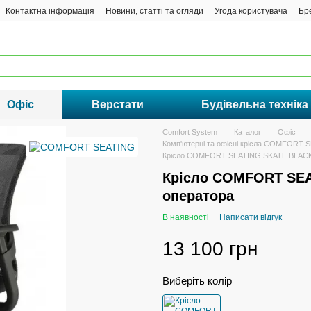
Контактна інформація
Новини, статті та огляди
Угода користувача
Бр
Офіс
Верстати
Будівельна техніка
Comfort System
Каталог
Офіс
Комп'ютерні та офісні крісла COMFORT 
Крісло COMFORT SEATING SKATE BLACK 
Крісло COMFORT SE
оператора
В наявності
Написати відгук
13 100 грн
Виберіть колір