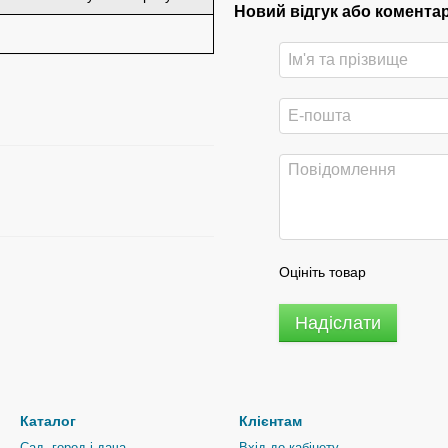
Новий відгук або комента
Оцініть товар
Надіслати
Каталог
Клієнтам
Сад, город і дача
Вхід до кабінету