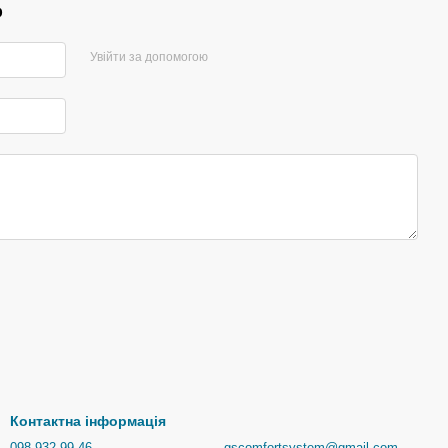
р
Увійти за допомогою
Контактна інформація
098 932-99-46
gscomfortsystem@gmail.com