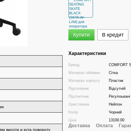
Купити
В кредит
Характеристики
Бренд
COMFORT S
Матеріал оббивки
Сітка
Матеріал корпусу
Пластик
Підголівник
Відсутній
Підлокітник
Регулоьвані
Хрестовина
Нейлон
ик
Колір
Чорний
Ціна
13100.00
Доставка
Оплата
Гара
ям висоти и кута повороту