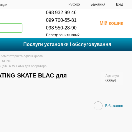
Рус
Укр
Бажання
Вхід
енди
098 932-99-46
099 700-55-81
Мій кошик
098 550-28-90
Передзвонити вам?
Послуги установки і обслуговування
Комп'ютерні та офісні крісла
SEATING
(SKTA-W-LAM) для оператора
ATING SKATE BLAC для
Артикул
00954
В бажання