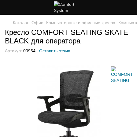
Каталог
Офис
Компьютерные и офисные кресла
Компьют
Кресло COMFORT SEATING SKATE
BLACK для оператора
Артикул:
00954
Оставить отзыв