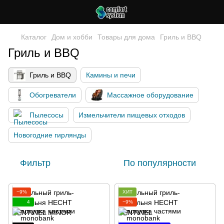
Каталог
Дом и хобби
Товары для дома
Гриль и BBQ
Гриль и BBQ
Гриль и BBQ
Камины и печи
Обогреватели
Массажное оборудование
Пылесосы
Измельчители пищевых отходов
Новогодние гирлянды
Фильтр
По популярности
−9%
ХИТ
4
−9%