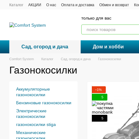
Перейти к основному контенту
Каталог
АКЦИИ
О нас
Оплата и доставка
Обмен и возврат
Ко
Договор публичной оферты
только для вас
Сад, огород и дача
Дом и хобби
Comfort System
Каталог
Сад, огород и дача
Газонокосилки
Газонокосилки
Аккумуляторные
−1%
газонокосилки
5
Бензиновые газонокосилки
Электрические
газонокосилки
5
газонокосилки stiga
Механические
газонокосилки