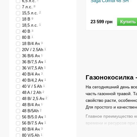
Stiga Combi 48 SH
6,5 л.с.
7
7 л.с.
8
15,5 л.с.
2
18 В
9
23 599 грн
Купить
18,5 л.с.
1
40 В
3
80 В
1
18 В/4 Ач
3
20V / 2.5Аh
1
36 В/6 Ач
1
36 В/7,5 Ач
1
36 V/7,5 Ah
1
40 В/4 Ач
3
Газонокосилка 
40 В/4,2 Ач
1
40 V / 5 Ah
1
На сегодняшний день все
48 A / 2 Ah
2
часть газонной травой. 
48 В/ 2,5 Ач
2
свойство расти, особенн
48 В/4 Ач
1
Для простого и качестве
48 В/5Ah
2
Главное преимущество ко
56 В/5.0 Ач
1
времени и ресурсов при
56 В/7.5 Ач
1
80 В/4 Ач
3
Выбор газонокосилк
80 V/5 Ah
1