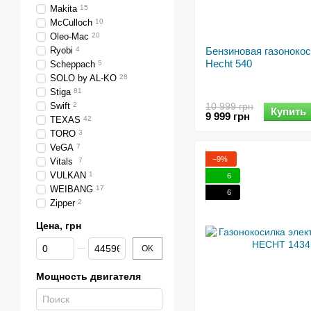
Makita
15
McCulloch
10
Oleo-Mac
20
Ryobi
4
Бензиновая газоноко
Hecht 540
Scheppach
5
SOLO by AL-KO
28
Stiga
81
Swift
2
10 999 грн
Купить
9 999 грн
TEXAS
42
TORO
3
VeGA
7
−9%
Vitals
7
VULKAN
1
6
WEIBANG
17
6
Zipper
2
Цена, грн
От Цена, грн
До Цена, грн
OK
Мощность двигателя