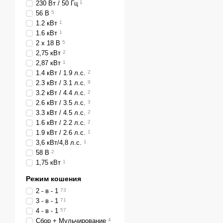
230 Вт / 50 Гц
1
Ширина захвата. От 
56 В
5
Наличие травосборник
1.2 кВт
1
1.6 кВт
1
Функция мульчирован
2 x 18 В
5
Конструкция. В станд
2,75 кВт
2
выброса травы.
2,87 кВт
1
1.4 кВт / 1.9 л.с.
2
Купить качественну
2.3 кВт / 3.1 л.с.
9
3.2 кВт / 4.4 л.с.
2
Магазин Comfort System 
2.6 кВт / 3.5 л.с.
3
качественная техника от
3.3 кВт / 4.5 л.с.
2
Часто задаваемые 
1.6 кВт / 2.2 л.с.
2
1.9 кВт / 2.6 л.с.
1
➦➦ Какие Газонокосилк
3,6 кВт/4,8 л.с.
1
✔️ Наиболее доступные п
58 В
2
1,75 кВт
1
Газонокосилка электр
Газонокосилка электр
Режим кошения
2 - в - 1
73
Газонокосилка электр
3 - в - 1
71
Газонокосилка электр
4 - в - 1
57
Сбор + Мульчирование
4