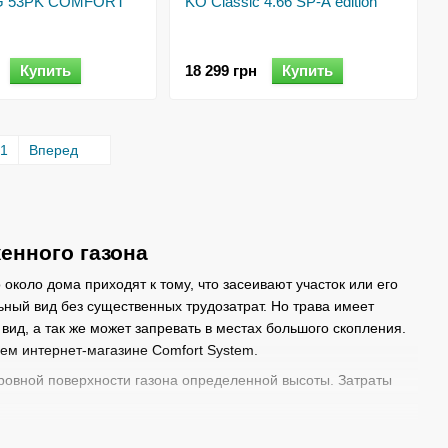
 G 53PK COMFORT
KO Classic 4.66 SP-A edition
Купить
18 299 грн
Купить
1
Вперед
енного газона
около дома приходят к тому, что засеивают участок или его
ьный вид без существенных трудозатрат. Но трава имеет
ид, а так же может запревать в местах большого скопления.
шем интернет-магазине Comfort System.
ровной поверхности газона определенной высоты. Затраты