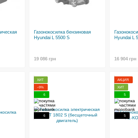
рическая
Газонокосилка бензиновая
Газонокос
Hyundai L 5500 S
Hyundai L 
19 086 грн
16 904 грн
ХИТ
АКЦИЯ
−9%
ХИТ
6
5
6
5