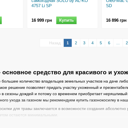
самоходная SOLO by AL-KO
Оlео-Маc
4757 Li SP
SD
16 999 грн
Купить
16 896 грн
Назад
1
2
3
4
5
6
...
2
- основное средство для красивого и ухож
 большее количество владельцев земельных участков на даче либо 
Такое решение позволяет придать участку ухоженный и презентабел
о в сезоны дождей и потому со временем приобретает неряшливый в
нного ухода за газоном мы рекомендуем купить газонокосилку в на
силки для травы заключается в возможности создания абсолютно 
 этом остаются минимальными.
и по типу двигателя