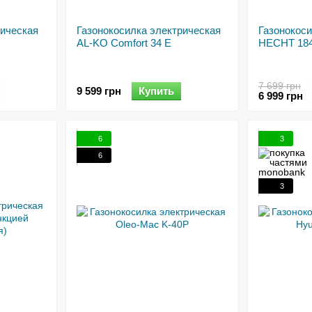
рическая
Газонокосилка электрическая
Газонокоси
AL-KO Comfort 34 E
HECHT 18
7 699 грн
9 599 грн
Купить
6 999 грн
6
3
6
3