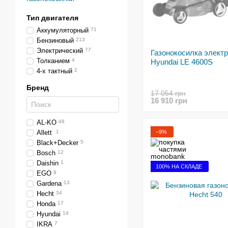
Тип двигателя
Аккумуляторный
71
Бензиновый
213
Электрический
77
Газонокосилка элект
Толканием
4
Hyundai LE 4600S
4-х тактный
2
Бренд
17 054 грн
16 910 грн
AL-KO
48
−9%
Allett
1
Black+Decker
5
Bosch
12
Daishin
1
100% НА СКЛАДЕ
EGO
8
Gardena
13
Hecht
34
Honda
17
Hyundai
14
IKRA
7