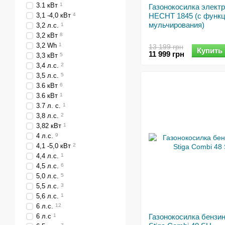
3.1 кВт
1
Газонокосилка элект
3,1 -4,0 кВт
4
HECHT 1845 (с функ
мульчирования)
3,2 л.с.
1
3,2 кВт
8
3,2 Wh
1
13 199 грн
Купить
11 999 грн
3,3 кВт
5
3,4 л.с.
2
3,5 л.с.
5
3.6 кВт
6
3.6 кВт
1
3.7 л. с.
1
3,8 л.с.
2
3,82 кВт
1
4 л.с.
9
4,1 -5,0 кВт
2
4,4 л.с.
1
4,5 л.с.
6
5,0 л.с.
5
5,5 л.с.
3
5,6 л.с.
1
6 л.с.
12
6 л.с
1
Газонокосилка бензи