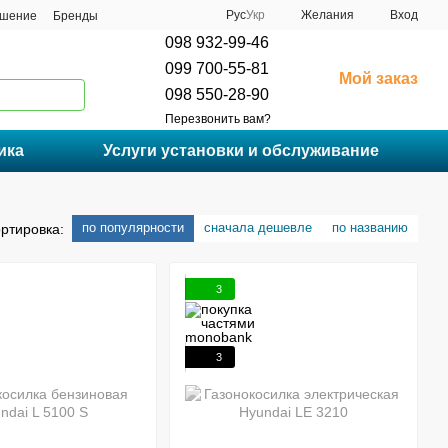
Рус
Укр
Желания
Вход
ашение
Бренды
098 932-99-46
099 700-55-81
Мой заказ
098 550-28-90
Перезвонить вам?
ика
Услуги установки и обслуживание
по популярности
сначала дешевле
по названию
ртировка:
3
3