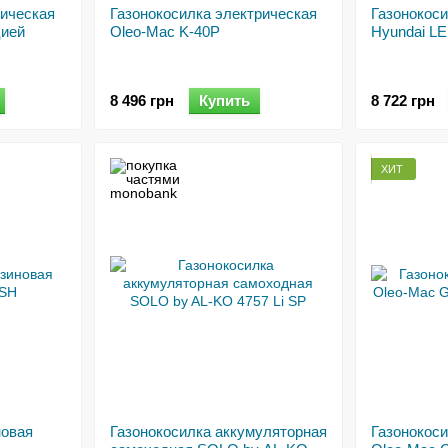
рическая
Газонокосилка электрическая
Газонокоси
цией
Oleo-Mac K-40P
Hyundai LE
8 496 грн
Купить
8 722 грн
ХИТ
новая
Газонокосилка аккумуляторная
Газонокос