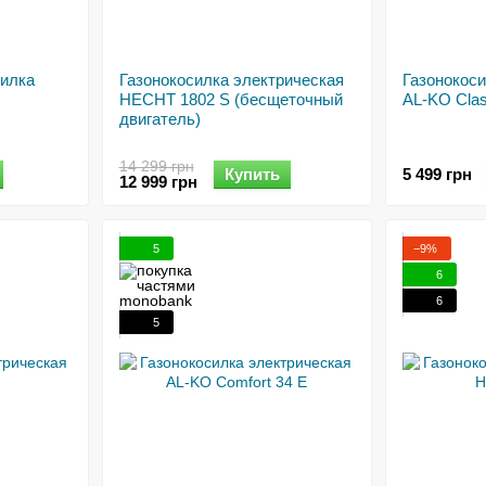
силка
Газонокосилка электрическая
Газонокоси
HECHT 1802 S (бесщеточный
AL-KO Clas
двигатель)
14 299 грн
Купить
5 499 грн
12 999 грн
5
−9%
6
6
5