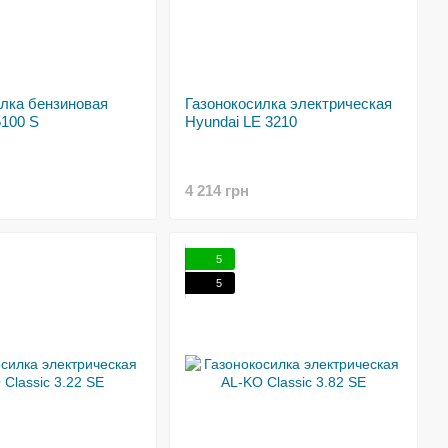
илка бензиновая
Газонокосилка электрическая
5100 S
Hyundai LE 3210
4 214 грн
5
5