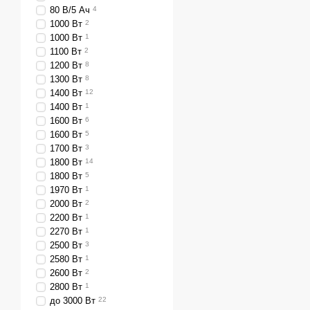
80 В/5 Ач
4
В нашем интернет-магази
1000 Вт
2
Электрическая
. Газо
1000 Вт
1
ровных площадках с м
1100 Вт
2
техникой менее удоб
1200 Вт
8
1300 Вт
8
Бензиновая
. Наибол
1400 Вт
12
электрической сети 
1400 Вт
1
габаритность и очень
1600 Вт
6
1600 Вт
5
Аккумуляторная
. Кос
1700 Вт
3
конструкции чаще вс
1800 Вт
14
высокая цена.
1800 Вт
5
Управление газонок
1970 Вт
1
2000 Вт
2
Все газонокосилки можно
2200 Вт
1
2270 Вт
1
Самоходные. Косилка
2500 Вт
3
Несамоходные. Движе
2580 Вт
1
2600 Вт
2
Газонокосилки-тракт
2800 Вт
1
Дополнительные хар
до 3000 Вт
22