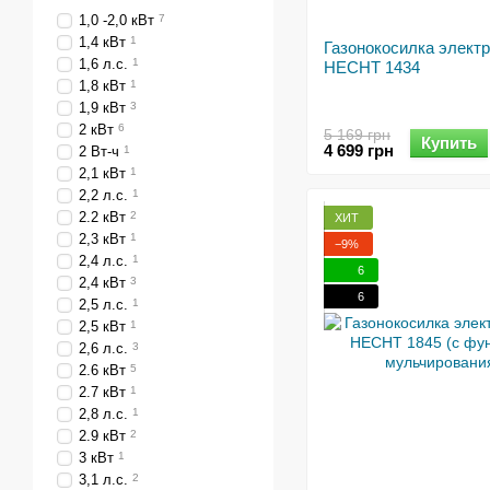
1,0 -2,0 кВт
7
1,4 кВт
1
Газонокосилка элект
1,6 л.с.
1
HECHT 1434
1,8 кВт
1
1,9 кВт
3
2 кВт
6
5 169 грн
Купить
4 699 грн
2 Вт-ч
1
2,1 кВт
1
2,2 л.с.
1
2.2 кВт
2
ХИТ
2,3 кВт
1
−9%
2,4 л.с.
1
6
2,4 кВт
3
6
2,5 л.с.
1
2,5 кВт
1
2,6 л.с.
3
2.6 кВт
5
2.7 кВт
1
2,8 л.с.
1
2.9 кВт
2
3 кВт
1
3,1 л.с.
2