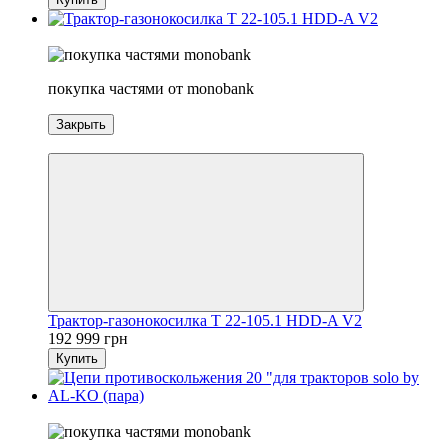
5
покупка частями от monobank
Закрыть
5
Трактор-газонокосилка T 22-105.1 HDD-A V2
192 999 грн
Купить
5