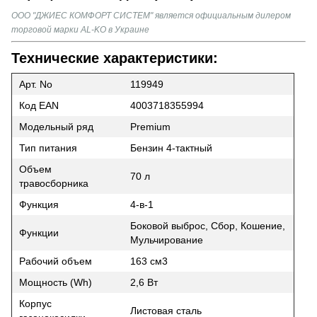
ООО "ДЖИЕС КОМФОРТ СИСТЕМ" является официальным дилером
торговой марки AL-KO в Украине
Технические характеристики:
Арт. No
119949
Код EAN
4003718355994
Модельный ряд
Premium
Тип питания
Бензин 4-тактный
Объем
70 л
травосборника
Функция
4-в-1
Боковой выброс, Сбор, Кошение,
Функции
Мульчирование
Рабочий объем
163 см3
Мощность (Wh)
2,6 Вт
Корпус
Листовая сталь