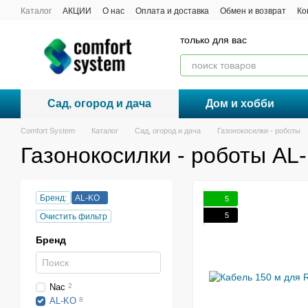
Перейти к основному контенту
Каталог
АКЦИИ
О нас
Оплата и доставка
Обмен и возврат
Ко
Договор публичной оферты
только для вас
Сад, огород и дача
Дом и хобби
Comfort System
Каталог
Сад, огород и дача
Газонокосилки - роботы
Газонокосилки - роботы AL
Бренд:
AL-KO
5
5
Очистить фильтр
Бренд
Nac
2
AL-KO
8