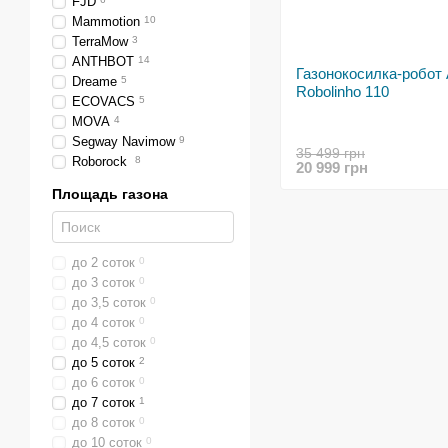
FJD
Mammotion
10
TerraMow
3
ANTHBOT
14
Газонокосилка-робот
Dreame
5
Robolinho 110
ECOVACS
5
MOVA
4
Segway Navimow
9
35 499 грн
Roborock
8
20 999 грн
Площадь газона
до 2 соток
0
до 3 соток
0
до 3,5 соток
0
до 4 соток
0
до 4,5 соток
0
до 5 соток
2
до 6 соток
0
до 7 соток
1
до 8 соток
0
до 10 соток
0