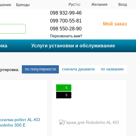
Рус
Укр
Желания
Вход
ашение
Бренды
098 932-99-46
099 700-55-81
Мой заказ
098 550-28-90
Перезвонить вам?
ика
Услуги установки и обслуживание
по популярности
сначала дешевле
по названию
ртировка:
5
5