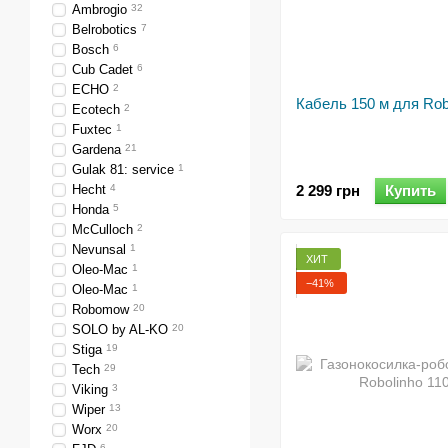
Ambrogio
32
Belrobotics
7
Bosch
6
Cub Cadet
6
ECHO
2
Кабель 150 м для Rob
Ecotech
2
Fuxtec
1
Gardena
21
Gulak 81: service
1
Hecht
4
2 299 грн
Купить
Honda
5
McCulloch
2
Nevunsal
1
ХИТ
Oleo-Mac
1
−41%
Oleo-Mac
1
Robomow
20
SOLO by AL-KO
20
Stiga
19
Tech
29
Viking
3
Wiper
13
Worx
20
6