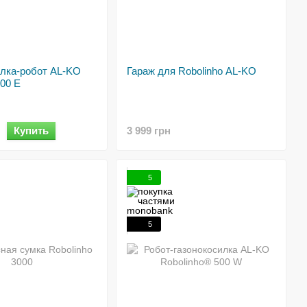
илка-робот AL-KO
Гараж для Robolinho AL-KO
300 E
Купить
3 999 грн
5
5