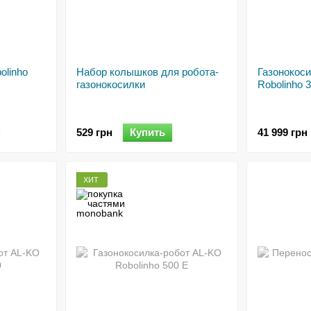
olinho
Набор колышков для робота-
Газонокос
газонокосилки
Robolinho 
529 грн
Купить
41 999 грн
ХИТ