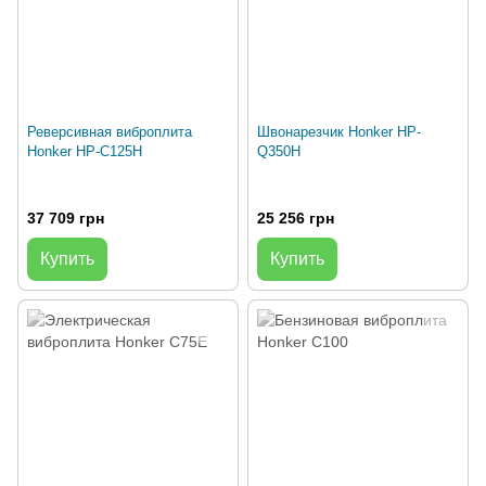
Реверсивная виброплита
Швонарезчик Honker HP-
Honker HP-C125H
Q350H
37 709 грн
25 256 грн
Купить
Купить