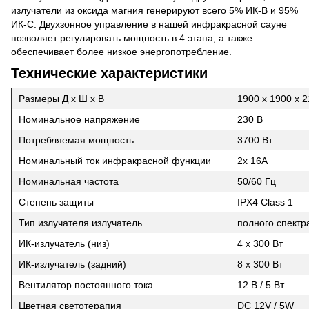
излучатели из оксида магния генерируют всего 5% ИК-В и 95%
ИК-С. Двухзонное управление в нашей инфракрасной сауне
позволяет регулировать мощность в 4 этапа, а также
обеспечивает более низкое энергопотребление.
Технические характеристики
Размеры Д x Ш x В
1900 х 1900 х 
Номинальное напряжение
230 В
Потребляемая мощность
3700 Вт
Номинальный ток инфракрасной функции
2x 16A
Номинальная частота
50/60 Гц
Степень защиты
IPX4 Class 1
Тип излучателя излучатель
полного спектр
ИК-излучатель (низ)
4 х 300 Вт
ИК-излучатель (задний)
8 х 300 Вт
Вентилятор постоянного тока
12 В / 5 Вт
Цветная светотерапия
DC 12V / 5W