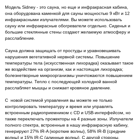
Модель Sidney - это сауна, но еще и инфракрасная кабина,
она оборудована каменкой для сауны мощностью 9 кВт и 12
инфракрасными излучателями. Вы можете использовать
сауну или инфракрасные обогреватели отдельно. Сиденья и
большие стеклянные стены создают желаемую атмосферу и
расслабление.
Сауна должна защищать от простуды и уравновешивать
нарушения вегетативной нервной системы. Повышение
температуры тела (искусственная лихорадка) оказывает такое
же воздействие на организм, как и настоящая лихорадка;
болезнетворные микроорганизмы уничтожаются повышением
температуры. Тепло с последующей холодной ванной
расслабляет мышцы и снижает кровяное давление.
С новой системой управления вы можете не только
контролировать температуру и время или управлять
встроенным радиоприемником с CD и USB-интерфейсом, но
также переключать прожекторы на 4 разные зоны. Излучатели
полного спектра, встроенные в нашу инфракрасную кабину,
генерируют 27% IR-A (короткие волны), 58% IR-B (средние
волны) и 15% IR-C (длинные волны). С другой стороны,