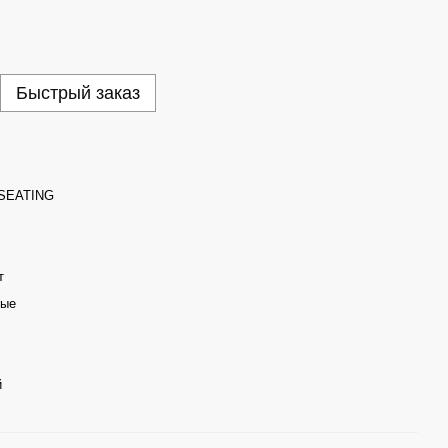
Быстрый заказ
SEATING
т
мые
й