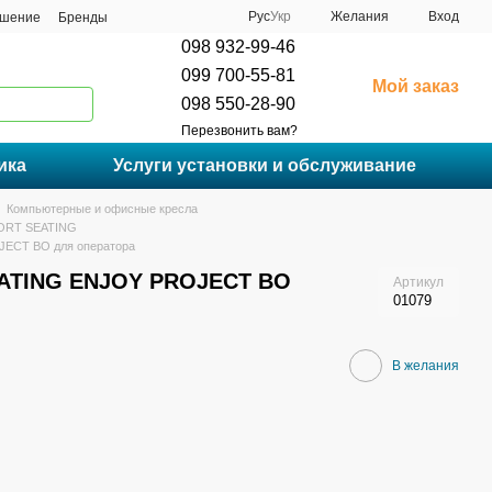
Рус
Укр
Желания
Вход
ашение
Бренды
098 932-99-46
099 700-55-81
Мой заказ
098 550-28-90
Перезвонить вам?
ика
Услуги установки и обслуживание
Компьютерные и офисные кресла
FORT SEATING
ECT BO для оператора
ATING ENJOY PROJECT BO
Артикул
01079
В желания