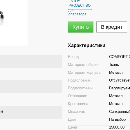
Купить
В кредит
Характеристики
Бренд
COMFORT 
Материал обивки
Ткань
Материал корпуса
Металл
Подголовник
Отсутствуе
Подлокотники
Регулируе
Основание
Металл
Крестовина
Металл
ый
Механизм
Синхронны
Цвет
На выбор
Цена
15000.00