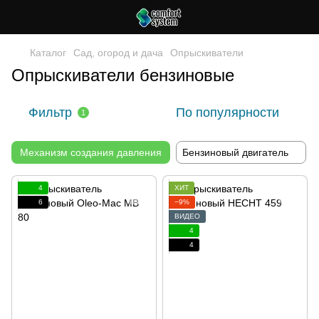
Каталог
Сад, огород и дача
Опрыскиватели
Опрыскиватели бензиновые
Фильтр
По популярности
1
Механизм создания давления
Бензиновый двигатель
4
ХИТ
6
−9%
ВИДЕО
4
4