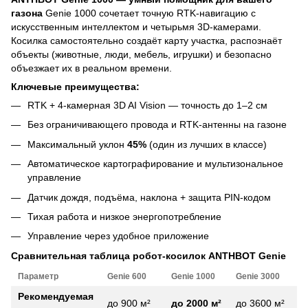
газона
Genie 1000 сочетает точную RTK-навигацию с
искусственным интеллектом и четырьмя 3D-камерами.
Косилка самостоятельно создаёт карту участка, распознаёт
объекты (животные, люди, мебель, игрушки) и безопасно
объезжает их в реальном времени.
Ключевые преимущества:
RTK + 4-камерная 3D AI Vision — точность до 1–2 см
Без ограничивающего провода и RTK-антенны на газоне
Максимальный уклон
45%
(один из лучших в классе)
Автоматическое картографирование и мультизональное
управление
Датчик дождя, подъёма, наклона + защита PIN-кодом
Тихая работа и низкое энергопотребление
Управление через удобное приложение
Сравнительная таблица робот-косилок ANTHBOT Genie
Параметр
Genie 600
Genie 1000
Genie 3000
Рекомендуемая
до 900 м²
до 2000 м²
до 3600 м²