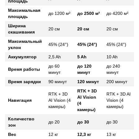
площадь
Максимальная
до 1200 м²
до 2500 м²
до 4200 м²
площадь
Ширина
20 см
20 см
20 см
скашивания
Максимальный
45% (24°)
45% (24°)
45% (24°)
уклон
Аккумулятор
2,5 Ah
5 Ah
10 Ah
до 60
до 120
до 240
Время работы
минут
минут
минут
Время зарядки
90 минут
120 минут
200 минут
RTK + 3D
RTK + 3D
RTK + 3D AI
AI Vision
Навигация
AI Vision (4
Vision (4
(4
камеры)
камеры)
камеры)
Количество
до 20
до 30
до 30
зон
Вес
12 кг
12,3 кг
13 кг