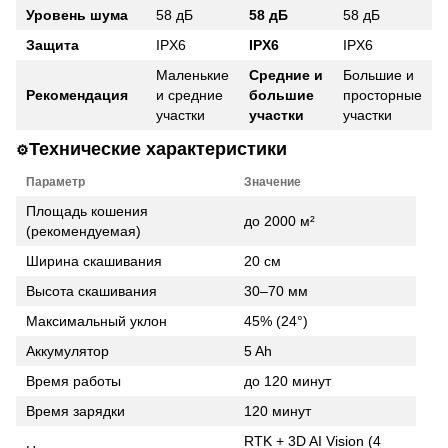
Уровень шума
58 дБ
58 дБ
58 дБ
Защита
IPX6
IPX6
IPX6
Маленькие
Средние и
Большие и
Рекомендация
и средние
большие
просторные
участки
участки
участки
Технические характеристики
⚙️
Параметр
Значение
Площадь кошения
до 2000 м²
(рекомендуемая)
Ширина скашивания
20 см
Высота скашивания
30–70 мм
Максимальный уклон
45% (24°)
Аккумулятор
5 Ah
Время работы
до 120 минут
Время зарядки
120 минут
RTK + 3D AI Vision (4