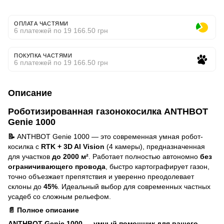
ОПЛАТА ЧАСТЯМИ
6 платежей по 19 166.50 грн
ПОКУПКА ЧАСТЯМИ
6 платежей по 19 166.50 грн
Описание
Роботизированная газонокосилка ANTHBOT
Genie 1000
📝
ANTHBOT Genie 1000 — это современная умная робот-
косилка с
RTK + 3D AI Vision
(4 камеры), предназначенная
для участков
до 2000 м²
. Работает полностью автономно
без
ограничивающего провода
, быстро картографирует газон,
точно объезжает препятствия и уверенно преодолевает
склоны до
45%
. Идеальный выбор для современных частных
усадеб со сложным рельефом.
📄 Полное описание
ANTHBOT Genie 1000 — умный помощник для вашего