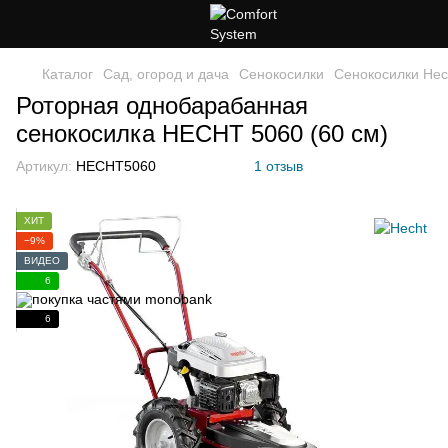
Каталог
Сад, огород и дача
Сенокосилки
Сенокосилки Hec
Роторная однобарабанная
сенокосилка HECHT 5060 (60 см)
Артикул:
HECHT5060
1 отзыв
ХИТ
−9%
ВИДЕО
6
6