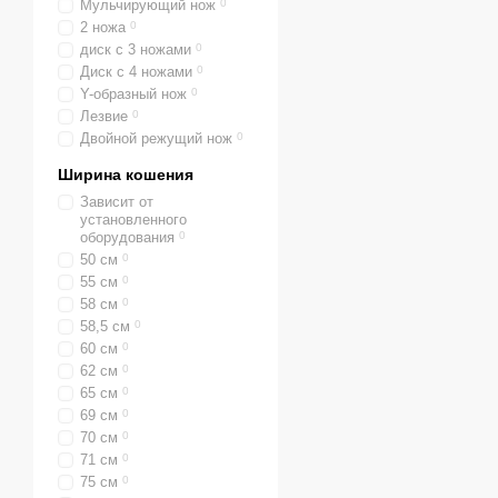
Мульчирующий нож
0
2 ножа
0
диск с 3 ножами
0
Диск с 4 ножами
0
Y-образный нож
0
Лезвие
0
Двойной режущий нож
0
Ширина кошения
Зависит от
установленного
оборудования
0
50 см
0
55 см
0
58 см
0
58,5 см
0
60 см
0
62 см
0
65 см
0
69 см
0
70 см
0
71 см
0
75 см
0