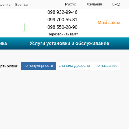
Рус
Укр
Желания
Вход
ашение
Бренды
098 932-99-46
099 700-55-81
Мой заказ
098 550-28-90
Перезвонить вам?
ика
Услуги установки и обслуживание
по популярности
сначала дешевле
по названию
ртировка: