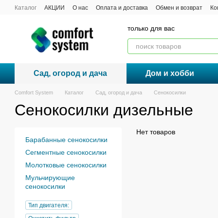
Перейти к основному контенту
Каталог
АКЦИИ
О нас
Оплата и доставка
Обмен и возврат
Ко
Договор публичной оферты
только для вас
Сад, огород и дача
Дом и хобби
Comfort System
Каталог
Сад, огород и дача
Сенокосилки
Сенокосилки дизельные
Нет товаров
Барабанные сенокосилки
Сегментные сенокосилки
Молотковые сенокосилки
Мульчирующие
сенокосилки
Тип двигателя: