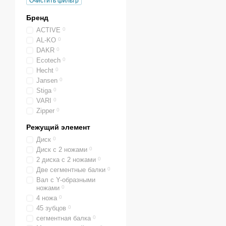
Очистить фильтр
Бренд
ACTIVE
0
AL-KO
0
DAKR
0
Ecotech
0
Hecht
0
Jansen
0
Stiga
0
VARI
0
Zipper
0
Режущий элемент
Диск
0
Диск с 2 ножами
0
2 диска с 2 ножами
0
Две сегментные балки
0
Вал с Y-образными
ножами
0
4 ножа
0
45 зубцов
0
сегментная балка
0