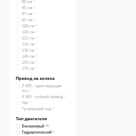
80 см
0
85 см
0
87 см
0
92 см
0
100 см
0
120 см
0
121 см
0
125 см
0
130 см
0
140 см
0
150 см
0
170 см
0
Привод на колеса
2 WD - одна ведущая
ось
0
4 WD - полный привод
0
Нет
0
Гусеничный ход
0
Тип двигателя
Бензиновый
69
Гидравлический
1