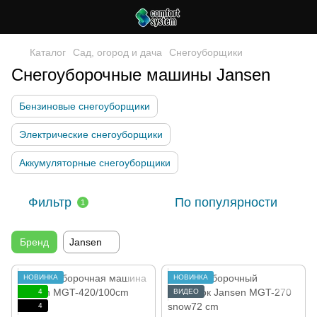
Каталог
Сад, огород и дача
Снегоуборщики
Снегоуборочные машины Jansen
Бензиновые снегоуборщики
Электрические снегоуборщики
Аккумуляторные снегоуборщики
Фильтр
По популярности
1
Бренд
Jansen
НОВИНКА
НОВИНКА
4
ВИДЕО
4